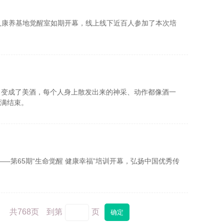
线家人康养基地觉醒室如期开幕，线上线下近百人参加了本次培
，变成了美酒，每个人身上散发出来的神采、动作都像酒一
圆满结束。
—第65期“生命觉醒 健康幸福”培训开幕，弘扬中国优秀传
共
768
页
到第
页