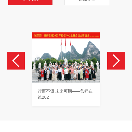
行而不辍 未来可期——爸妈在
爸妈在
线202
揭牌成